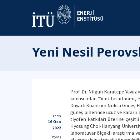
Yeni Nesil Perovsk
Prof. Dr. Nilgün Karatepe Yavuz 
konusu olan “Yeni Tasarlanmış H
Duyarlı Kuantum Nokta Güneş Hüc
güneş pillerinde ucuz ve kararlı
Tarih
tiyofen katkıları üzerine çeşit
16 Oca
Hyosung Choi-Hanyang University)
2022
laboratuvar ölçekli araştırma ve
Paylaş
altyapısı için stratejik önemdedir