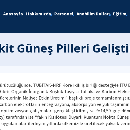
Anasayfa
Hakkımızda
Personel
Anabilim Dalları
Eğitim
it Güneş Pilleri Gelişti
yürütücülüğünde, TÜBİTAK-NRF Kore ikili iş birliği desteğiyle İTÜ
ibrit Organik-İnorganik Boşluk Taşıyıcı Tabaka ve Karbon Elektro
relerinin Maliyet Etkin Üretimi” başlıklı proje tamamlanmıştır.
 karbon elektrotların entegrasyonu, absorpsiyon ve yük taşımının 
li optimizasyon çalışmaları gerçekleştirilmiş ve %14,59 güç dönü
 tarafından ise “Yakın Kızılötesi Duyarlı Kuantum Nokta Güneş Hü
 uygulamalar ilerleyen yıllarda ülkemizde üretilecek yüksek verim
.