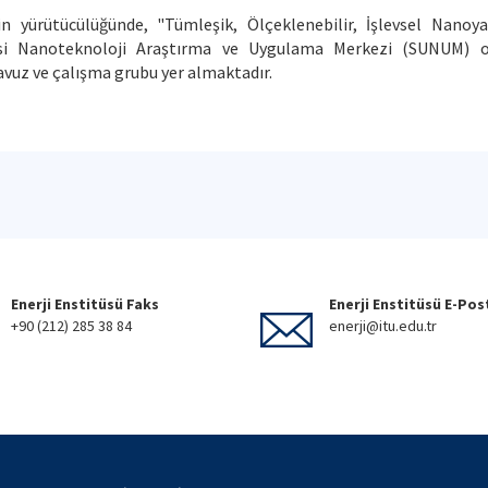
in yürütücülüğünde, "Tümleşik, Ölçeklenebilir, İşlevsel Nanoya
itesi Nanoteknoloji Araştırma ve Uygulama Merkezi (SUNUM) o
avuz ve çalışma grubu yer almaktadır.
Enerji Enstitüsü Faks
Enerji Enstitüsü E-Pos
+90 (212) 285 38 84
enerji@itu.edu.tr