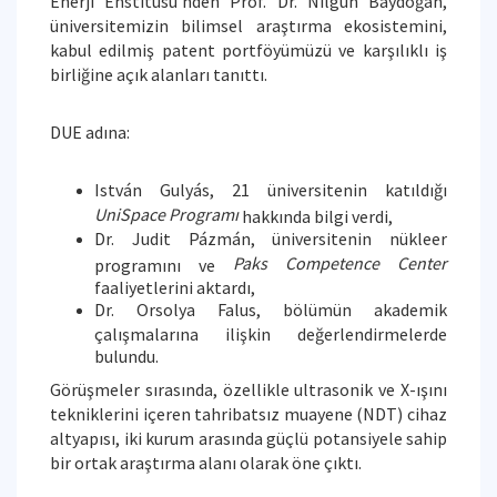
Enerji Enstitüsü’nden Prof. Dr. Nilgün Baydoğan,
üniversitemizin bilimsel araştırma ekosistemini,
kabul edilmiş patent portföyümüzü ve karşılıklı iş
birliğine açık alanları tanıttı.
DUE adına:
István Gulyás, 21 üniversitenin katıldığı
UniSpace Programı
hakkında bilgi verdi,
Dr. Judit Pázmán, üniversitenin nükleer
Paks Competence Center
programını ve
faaliyetlerini aktardı,
Dr. Orsolya Falus, bölümün akademik
çalışmalarına ilişkin değerlendirmelerde
bulundu.
Görüşmeler sırasında, özellikle ultrasonik ve X-ışını
tekniklerini içeren tahribatsız muayene (NDT) cihaz
altyapısı, iki kurum arasında güçlü potansiyele sahip
bir ortak araştırma alanı olarak öne çıktı.