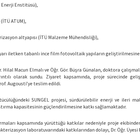
nerji Enstitüsü),
 (İTÜ ATUM),
izasyon altyapısı (İTÜ Malzeme Mühendisliği),
yarı iletken tabanlı ince film fotovoltaik yapıların geliştirilmesine
 Hilal Macun Elmalı ve Öğr. Gör. Büşra Günalan, doktora çalışmal
yrıntılı olarak sundu. Ziyaret kapsamında, proje sürecinde gel
of. Augousti’ye teslim edildi.
ücülüğündeki SUNGEL projesi, sürdürülebilir enerji ve ileri ma
aştırma kapasitesinin güçlendirilmesine katkı sağlamaktadır.
ırmaları kapsamında yürüttüğü katkılar nedeniyle proje ekibinden
terizasyon laboratuvarındaki katkılarından dolayı, Dr. Öğr. Üyesi Fa