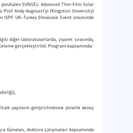
inde yürütülen SUNGEL: Advanced Thin-Film Solar
ü Prof. Andy Augousti’yi (Kingston University)
enen ISPF UK–Turkey Showcase Event öncesinde
li diğer laboratuvarlarda, ziyaret sırasında,
inceleme gerçekleştirildi. Program kapsamında:
isliği),
oltaik yapıların geliştirilmesine yönelik deney
üşra Günalan, doktora çalışmaları kapsamında