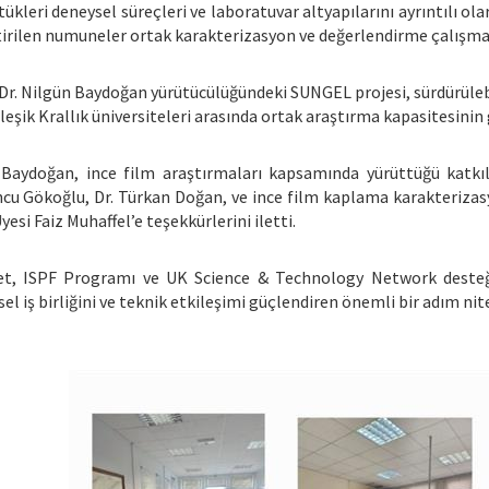
tükleri deneysel süreçleri ve laboratuvar altyapılarını ayrıntılı o
tirilen numuneler ortak karakterizasyon ve değerlendirme çalışmalar
 Dr. Nilgün Baydoğan yürütücülüğündeki SUNGEL projesi, sürdürülebi
rleşik Krallık üniversiteleri arasında ortak araştırma kapasitesini
 Baydoğan, ince film araştırmaları kapsamında yürüttüğü katkıl
cu Gökoğlu, Dr. Türkan Doğan, ve ince film kaplama karakterizasy
yesi Faiz Muhaffel’e teşekkürlerini iletti.
et, ISPF Programı ve UK Science & Technology Network desteğiy
sel iş birliğini ve teknik etkileşimi güçlendiren önemli bir adım nit