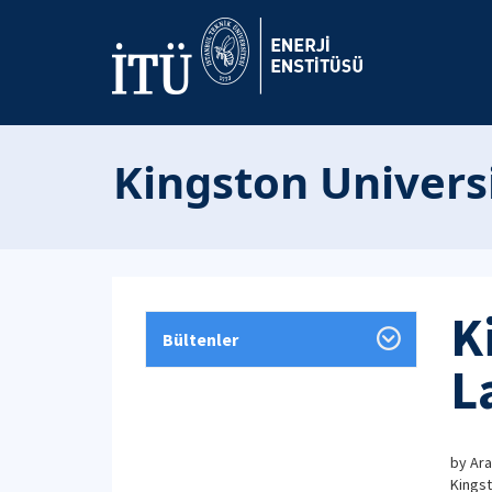
Kingston Univers
K
Bültenler
L
by
Ara
Kingst