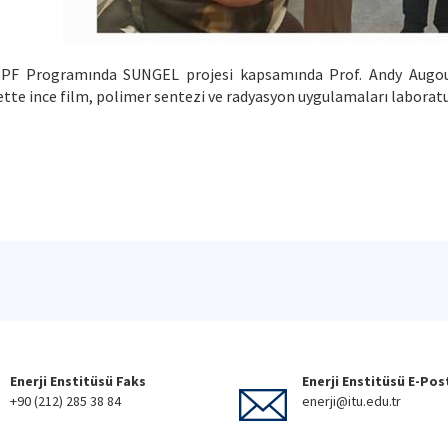
PF Programında SUNGEL projesi kapsamında Prof. Andy Augoust
ette ince film, polimer sentezi ve radyasyon uygulamaları laboratu
Enerji Enstitüsü Faks
Enerji Enstitüsü E-Pos
+90 (212) 285 38 84
enerji@itu.edu.tr