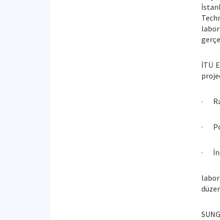
İstan
Techn
labor
gerçe
İTÜ E
proje
· Rad
· Pol
· İnc
labor
düzen
SUNGE