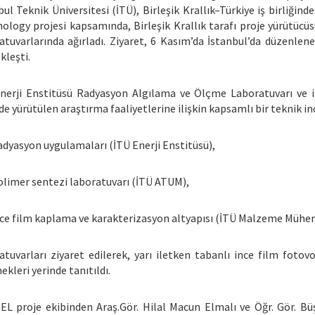
bul Teknik Üniversitesi (İTÜ), Birleşik Krallık–Türkiye iş birliğ
ology projesi kapsamında, Birleşik Krallık tarafı proje yürütücüs
atuvarlarında ağırladı. Ziyaret, 6 Kasım’da İstanbul’da düzenl
kleşti.
nerji Enstitüsü Radyasyon Algılama ve Ölçme Laboratuvarı ve ilgi
de yürütülen araştırma faaliyetlerine ilişkin kapsamlı bir teknik 
yasyon uygulamaları (İTÜ Enerji Enstitüsü),
imer sentezi laboratuvarı (İTÜ ATUM),
e film kaplama ve karakterizasyon altyapısı (İTÜ Malzeme Mühend
atuvarları ziyaret edilerek, yarı iletken tabanlı ince film fotov
ekleri yerinde tanıtıldı.
L proje ekibinden Araş.Gör. Hilal Macun Elmalı ve Öğr. Gör. B