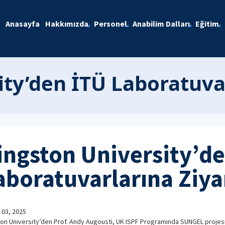
Anasayfa
Hakkımızda
Personel
Anabilim Dalları
Eğitim
ity’den İTÜ Laboratuva
ingston University’de
aboratuvarlarına Ziya
 03, 2025
on University’den Prof. Andy Augousti, UK ISPF Programında SUNGEL projesi 