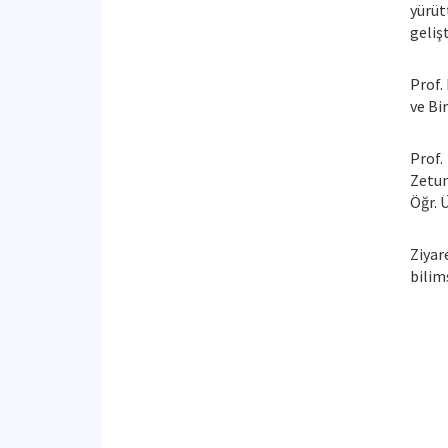
yürüt
geliş
Prof.
ve Bi
Prof.
Zetun
Öğr. Ü
Ziyar
bilim