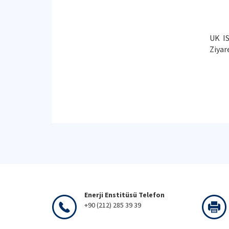
UK IS
Ziyar
Enerji Enstitüsü Telefon
+90 (212) 285 39 39