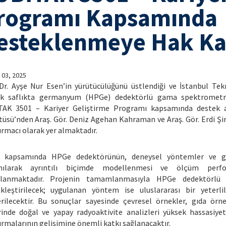
rogramı Kapsamında
esteklenmeye Hak Ka
 03, 2025
Dr. Ayşe Nur Esen’in yürütücülüğünü üstlendiği ve İstanbul Tek
ek saflıkta germanyum (HPGe) dedektörlü gama spektrometre
TAK 3501 – Kariyer Geliştirme Programı kapsamında destek al
tüsü’nden Araş. Gör. Deniz Agehan Kahraman ve Araş. Gör. Erdi Şiri
ırmacı olarak yer almaktadır.
e kapsamında HPGe dedektörünün, deneysel yöntemler ve ge
anılarak ayrıntılı biçimde modellenmesi ve ölçüm perfor
lanmaktadır. Projenin tamamlanmasıyla HPGe dedektörlü 
kleştirilecek; uygulanan yöntem ise uluslararası bir yeterlil
rilecektir. Bu sonuçlar sayesinde çevresel örnekler, gıda örn
rinde doğal ve yapay radyoaktivite analizleri yüksek hassasiye
ırmalarının gelişimine önemli katkı sağlanacaktır.