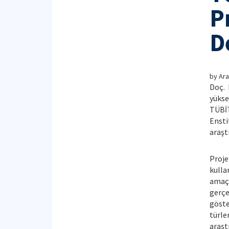
P
D
by
Ara
Doç. 
yüks
TÜBİ
Ensti
araşt
Proj
kull
amaç
gerçe
göste
türle
araşt