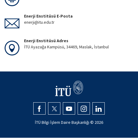
Enerji Enstitüsü E-Posta
enerji@itu.edu.tr
Enerji Enstitüsü Adres
İTÜ Ayazağa Kampüsü, 34469, Maslak, İstanbul
İTÜ Bilgi İşlem Daire Başkanlığı ©
2026