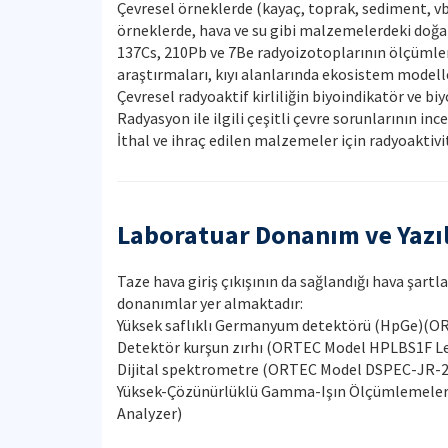
Çevresel örneklerde (kayaç, toprak, sediment, vb.)
örneklerde, hava ve su gibi malzemelerdeki doğal 
137Cs, 210Pb ve 7Be radyoizotoplarının ölçümleri
araştırmaları, kıyı alanlarında ekosistem modell
Çevresel radyoaktif kirliliğin biyoindikatör ve b
Radyasyon ile ilgili çeşitli çevre sorunlarının in
İthal ve ihraç edilen malzemeler için radyoaktivi
Laboratuar Donanım ve Yazı
Taze hava giriş çıkışının da sağlandığı hava şar
donanımlar yer almaktadır:
Yüksek saflıklı Germanyum detektörü (HpGe)(
Detektör kurşun zırhı (ORTEC Model HPLBS1F Le
Dijital spektrometre (ORTEC Model DSPEC-JR-
Yüksek-Çözünürlüklü Gamma-Işın Ölçümlemeleri
Analyzer)