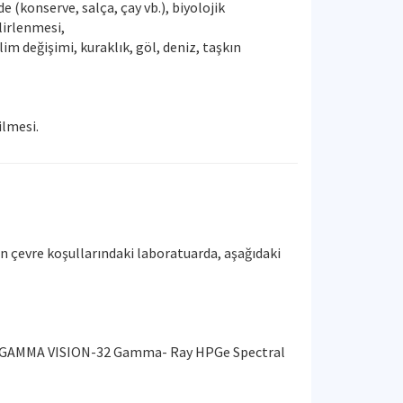
e (konserve, salça, çay vb.), biyolojik
lirlenmesi,
m değişimi, kuraklık, göl, deniz, taşkın
ilmesi.
an çevre koşullarındaki laboratuarda, aşağıdaki
32 GAMMA VISION-32 Gamma- Ray HPGe Spectral