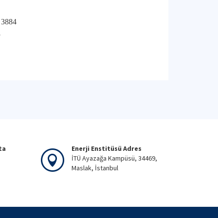
5 3884
3
ta
Enerji Enstitüsü Adres
İTÜ Ayazağa Kampüsü, 34469,
Maslak, İstanbul