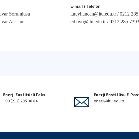
E-mail / Telefon
uvar Sorumlusu
iareyhancan@itu.edu.tr / 0212 28
uvar Asistanı
erbayo@itu.edu.tr / 0212 285 739
Enerji Enstitüsü Faks
Enerji Enstitüsü E-Pos
+90 (212) 285 38 84
enerji@itu.edu.tr