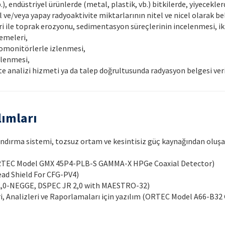
, endüstriyel ürünlerde (metal, plastik, vb.) bitkilerde, yiyeceklerd
ve/veya yapay radyoaktivite miktarlarının nitel ve nicel olarak be
 ile toprak erozyonu, sedimentasyon süreçlerinin incelenmesi, ikli
emeleri,
iyomonitörlerle izlenmesi,
celenmesi,
te analizi hizmeti ya da talep doğrultusunda radyasyon belgesi ver
lımları
tlandırma sistemi, tozsuz ortam ve kesintisiz güç kaynağından oluş
ORTEC Model GMX 45P4-PLB-S GAMMA-X HPGe Coaxial Detector)
ad Shield For CFG-PV4)
2,0-NEGGE, DSPEC JR 2,0 with MAESTRO-32)
, Analizleri ve Raporlamaları için yazılım (ORTEC Model A66-B