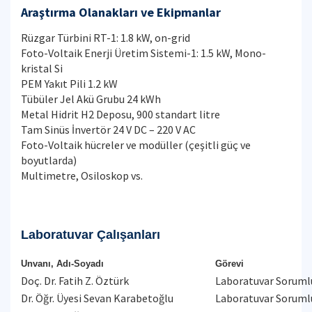
Araştırma Olanakları ve Ekipmanlar
Rüzgar Türbini RT-1: 1.8 kW, on-grid
Foto-Voltaik Enerji Üretim Sistemi-1: 1.5 kW, Mono-
kristal Si
PEM Yakıt Pili 1.2 kW
Tübüler Jel Akü Grubu 24 kWh
Metal Hidrit H2 Deposu, 900 standart litre
Tam Sinüs İnvertör 24 V DC – 220 V AC
Foto-Voltaik hücreler ve modüller (çeşitli güç ve
boyutlarda)
Multimetre, Osiloskop vs.
Laboratuvar Çalışanları
Unvanı, Adı-Soyadı
Görevi
Doç. Dr. Fatih Z. Öztürk
Laboratuvar Soruml
Dr. Öğr. Üyesi Sevan Karabetoğlu
Laboratuvar Soruml