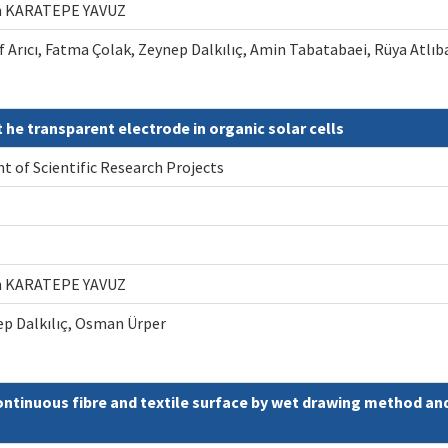
gün KARATEPE YAVUZ
if Arıcı, Fatma Çolak, Zeynep Dalkılıç, Amin Tabatabaei, Rüya Atlıb
he transparent electrode in organic solar cells
 of Scientific Research Projects
gün KARATEPE YAVUZ
nep Dalkılıç, Osman Ürper
tinuous fibre and textile surface by wet drawing method and