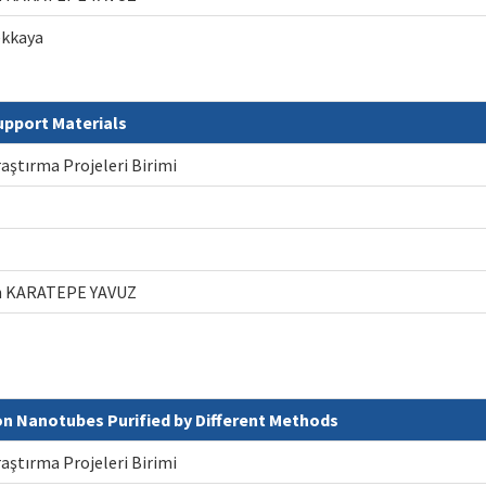
ekkaya
upport Materials
raştırma Projeleri Birimi
gün KARATEPE YAVUZ
n Nanotubes Purified by Different Methods
raştırma Projeleri Birimi