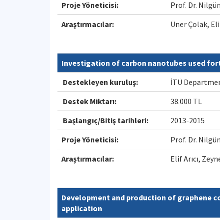
Proje Yöneticisi:
Prof. Dr. Nil
Araştırmacılar:
Üner Çolak, El
Investigation of carbon nanotubes used fort 
Destekleyen kuruluş:
İTÜ Department
Destek Miktarı:
38.000 TL
Başlangıç/Bitiş tarihleri:
2013-2015
Proje Yöneticisi:
Prof. Dr. Nil
Araştırmacılar:
Elif Arıcı, Zey
Development and production of graphene con
application