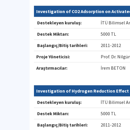
Investigation of CO2 Adsorption on Activat
Destekleyen kuruluş:
İTÜ Bilimsel A
Destek Miktarı:
5000 TL
Başlangıç/Bitiş tarihleri:
2011-2012
Proje Yöneticisi:
Prof. Dr. Nil
Araştırmacılar:
İrem BETON
Investigation of Hydrogen Reduction Effec
Destekleyen kuruluş:
İTÜ Bilimsel A
Destek Miktarı:
5000 TL
Başlangıç/Bitiş tarihleri:
2011-2012