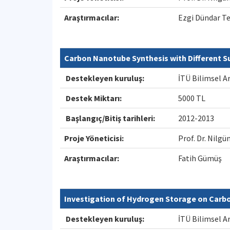
Araştırmacılar:
Ezgi Dündar T
Carbon Nanotube Synthesis with Different S
Destekleyen kuruluş:
İTÜ Bilimsel A
Destek Miktarı:
5000 TL
Başlangıç/Bitiş tarihleri:
2012-2013
Proje Yöneticisi:
Prof. Dr. Nil
Araştırmacılar:
Fatih Gümüş
Investigation of Hydrogen Storage on Carbo
Destekleyen kuruluş:
İTÜ Bilimsel A