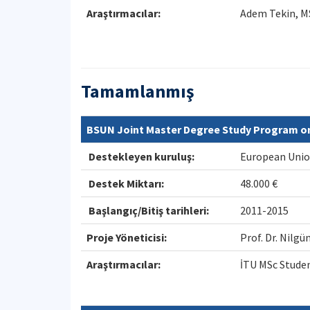
Araştırmacılar:
Adem Tekin, M
Tamamlanmış
BSUN Joint Master Degree Study Program o
Destekleyen kuruluş:
European Uni
Destek Miktarı:
48.000 €
Başlangıç/Bitiş tarihleri:
2011-2015
Proje Yöneticisi:
Prof. Dr. Nil
Araştırmacılar:
İTU MSc Stude