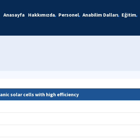
Anasayfa
Hakkımızda
Personel
Anabilim Dalları
Eğitim
c solar cells with high efficiency