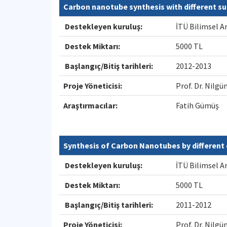
Carbon nanotube synthesis with different s
Destekleyen kuruluş:
İTÜ Bilimsel A
Destek Miktarı:
5000 TL
Başlangıç/Bitiş tarihleri:
2012-2013
Proje Yöneticisi:
Prof. Dr. Nil
Araştırmacılar:
Fatih Gümüş
Synthesis of Carbon Nanotubes by different 
Destekleyen kuruluş:
İTÜ Bilimsel A
Destek Miktarı:
5000 TL
Başlangıç/Bitiş tarihleri:
2011-2012
Proje Yöneticisi:
Prof. Dr. Nil