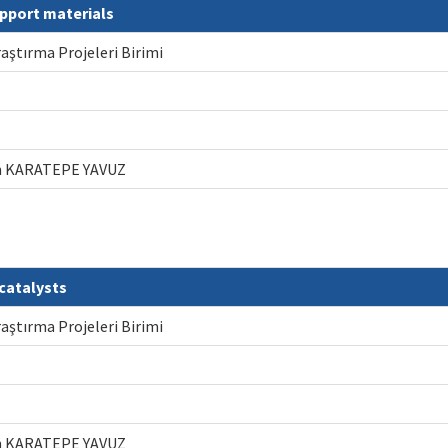
upport materials
raştırma Projeleri Birimi
gün KARATEPE YAVUZ
catalysts
raştırma Projeleri Birimi
gün KARATEPE YAVUZ