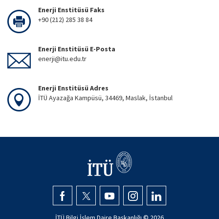
Enerji Enstitüsü Faks
+90 (212) 285 38 84
Enerji Enstitüsü E-Posta
enerji@itu.edu.tr
Enerji Enstitüsü Adres
İTÜ Ayazağa Kampüsü, 34469, Maslak, İstanbul
İTÜ Bilgi İşlem Daire Başkanlığı ©
2026