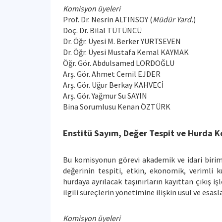
Komisyon üyeleri
Prof. Dr. Nesrin ALTINSOY (
Müdür Yard.
)
Doç. Dr. Bilal TÜTÜNCÜ
Dr. Öğr. Üyesi M. Berker YURTSEVEN
Dr. Öğr. Üyesi Mustafa Kemal KAYMAK
Öğr. Gör. Abdulsamed LORDOĞLU
Arş. Gör. Ahmet Cemil EJDER
Arş. Gör. Uğur Berkay KAHVECİ
Arş. Gör. Yağmur Su SAYIN
Bina Sorumlusu Kenan ÖZTÜRK
Enstitü Sayım, Değer Tespit ve Hurda 
Bu komisyonun görevi akademik ve idari biriml
değerinin tespiti, etkin, ekonomik, verimli k
hurdaya ayrılacak taşınırların kayıttan çıkış iş
ilgili süreçlerin yönetimine ilişkin usul ve esa
Komisyon üyeleri