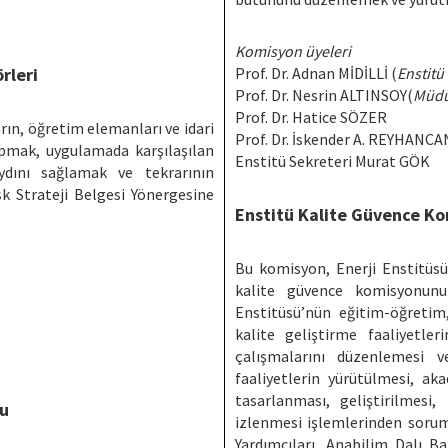
Komisyon üyeleri
rleri
Prof. Dr. Adnan MİDİLLİ (
Enstitü
Prof. Dr. Nesrin ALTINSOY(
Müdü
Prof. Dr. Hatice SÖZER
rın, öğretim elemanları ve idari
Prof. Dr. İskender A. REYHANCA
apmak, uygulamada karşılaşılan
Enstitü Sekreteri Murat GÖK
aydını sağlamak ve tekrarının
k Strateji Belgesi Yönergesine
Enstitü Kalite Güvence K
Bu komisyon, Enerji Enstitüsün
kalite güvence komisyonunu
Enstitüsü’nün eğitim-öğretim,
kalite geliştirme faaliyetle
çalışmalarını düzenlemesi v
faaliyetlerin yürütülmesi, ak
tasarlanması, geliştirilmesi
nu
izlenmesi işlemlerinden sorum
Yardımcıları, Anabilim Dalı B