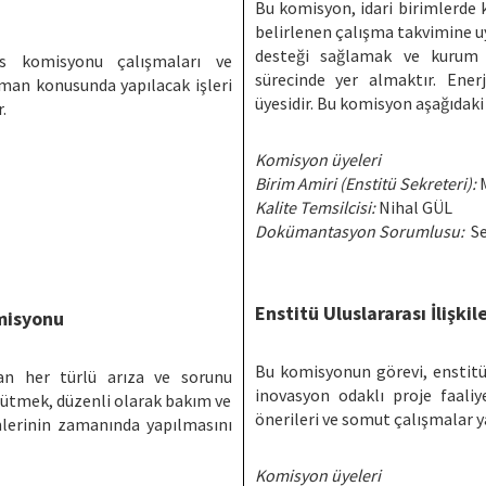
Bu komisyon, idari birimlerde k
belirlenen çalışma takvimine 
desteği sağlamak ve kurum i
s komisyonu çalışmaları ve
sürecinde yer almaktır. Ene
jman konusunda yapılacak işleri
üyesidir. Bu komisyon aşağıdaki
.
Komisyon üyeleri
Birim Amiri (Enstitü Sekreteri):
Kalite Temsilcisi:
Nihal
Dokümantasyon Sorumlusu:
Se
Enstitü Uluslararası İlişki
misyonu
Bu komisyonun görevi, enstitü
an her türlü arıza ve sorunu
inovasyon odaklı proje faaliye
ürütmek, düzenli olarak bakım ve
önerileri ve somut çalışmalar 
mlerinin zamanında yapılmasını
Komisyon üyeleri