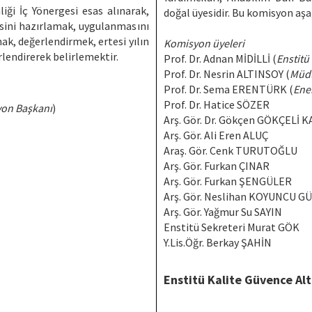
iği İç Yönergesi esas alınarak,
doğal üyesidir. Bu komisyon aşa
gesini hazırlamak, uygulanmasını
ak, değerlendirmek, ertesi yılın
Komisyon üyeleri
lendirerek belirlemektir.
Prof. Dr. Adnan MİDİLLİ (
Enstitü
Prof. Dr. Nesrin ALTINSOY (
Müdü
Prof. Dr. Sema ERENTÜRK (
Ener
Prof. Dr. Hatice SÖZER
on Başkanı
)
Arş. Gör. Dr. Gökçen GÖKÇELİ 
Arş. Gör. Ali Eren ALUÇ
Araş. Gör. Cenk TURUTOĞLU
Arş. Gör. Furkan ÇINAR
Arş. Gör. Furkan ŞENGÜLER
Arş. Gör. Neslihan KOYUNCU G
Arş. Gör. Yağmur Su SAYIN
Enstitü Sekreteri Murat GÖK
Y.Lis.Öğr. Berkay ŞAHİN
Enstitü Kalite Güvence Al