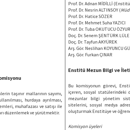
Prof. Dr. Adnan MİDİLLİ (Enstit
Prof. Dr. Nesrin ALTINSOY (
Müdü
Prof. Dr. Hatice SÖZER
Prof. Dr. Mehmet Suha YAZICI
Prof. Dr. Tuba OKUTUCU ÖZYU
Doç. Dr. Senem ŞENTÜRK LÜLE
Doç. Dr. Tayfun AKYÜREK
Arş. Gör. Neslihan KOYUNCU G
Arş. Gör. Furkan ÇINAR
Enstitü Mezun Bilgi ve İle
Komisyonu
Bu komisyonun görevi, Enstit
içeren, sosyal statülerindeki 
erin taşınır mallarının sayımı,
mezunlar bilgi yönetim sist
ullanılması, hurdaya ayrılması,
sitelerini, sosyal medya adres
lemleri, muhafazası ve satışı ile
oluşturmak Enstitüye ve öğrenci
sları düzenlemek ve yürütmektir.
Komisyon üyeleri