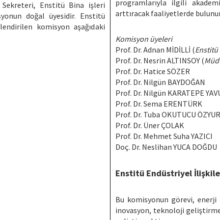
programlarıyla ilgili akademi
Sekreteri, Enstitü Bina işleri
arttıracak faaliyetlerde bulunur
yonun doğal üyesidir. Enstitü
lendirilen komisyon aşağıdaki
Komisyon üyeleri
Prof. Dr. Adnan MİDİLLİ (
Enstitü
Prof. Dr. Nesrin ALTINSOY (
Müdü
Prof. Dr. Hatice SÖZER
Prof. Dr. Nilgün BAYDOĞAN
Prof. Dr. Nilgün KARATEPE YAV
Prof. Dr. Sema ERENTÜRK
Prof. Dr. Tuba OKUTUCU ÖZYU
Prof. Dr. Üner ÇOLAK
Prof. Dr. Mehmet Suha Y
Doç. Dr. Neslihan YUCA DOĞDU
Enstitü Endüstriyel İlişki
Bu komisyonun görevi, enerji 
inovasyon, teknoloji geliştirme 