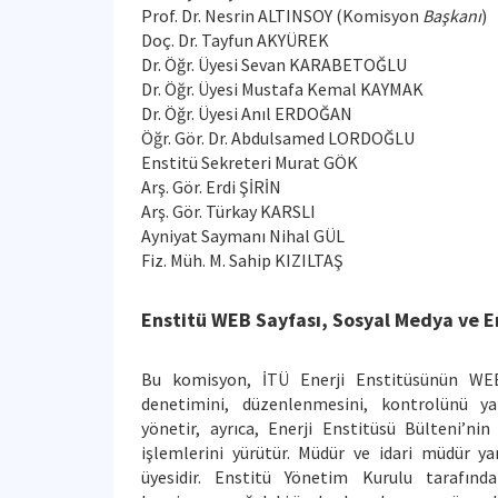
Prof. Dr. Nesrin ALTINSOY (Komisyon
Başkanı
)
Doç. Dr. Tayfun AKYÜREK
Dr. Öğr. Üyesi Sevan KARABETOĞLU
Dr. Öğr. Üyesi Mustafa Kemal KAYMAK
Dr. Öğr. Üyesi Anıl ERDOĞAN
Öğr. Gör. Dr. Abdulsamed LORDOĞLU
Enstitü Sekreteri Murat GÖK
Arş. Gör. Erdi ŞİRİN
Arş. Gör. Türkay KARSLI
Ayniyat Saymanı Nihal GÜL
Fiz. Müh. M. Sahip KIZILTAŞ
Enstitü WEB Sayfası, Sosyal Medya ve E
Bu komisyon, İTÜ Enerji Enstitüsünün WEB
denetimini, düzenlenmesini, kontrolünü y
yönetir, ayrıca, Enerji Enstitüsü Bülteni’ni
işlemlerini yürütür. Müdür ve idari müdür y
üyesidir. Enstitü Yönetim Kurulu tarafında