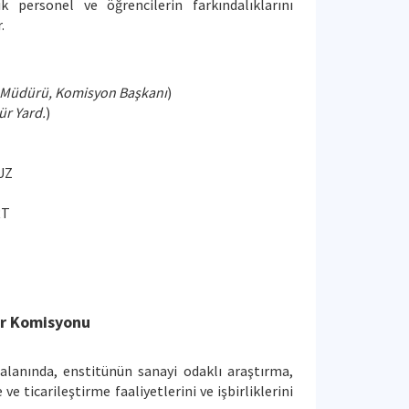
k personel ve öğrencilerin farkındalıklarını
.
 Müdürü, Komisyon Başkanı
)
r Yard.
)
UZ
RT
AZICI
ler Komisyonu
alanında, enstitünün sanayi odaklı araştırma,
ve ticarileştirme faaliyetlerini ve işbirliklerini