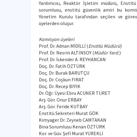
Yardımcısı, Reaktör İşletim müdürü, Enstitü 
sorumlusu, enstitü güvenlik amiri bu komis
Yönetim Kurulu tarafından seçilen ve görev
üyelerden oluşur.
Komisyon üyeleri
Prof. Dr. Adnan MİDİLLİ (
Enstitü Müdürü
)
Prof. Dr. Nesrin ALTINSOY (
Müdür Yard.
)
Prof. Dr. İskender A. REYHANCAN
Doç. Dr. Fatih ÖZTÜRK
Doç. Dr. Burak BARUTÇU
Doç. Dr. Coşkun FIRAT
Doç. Dr. Recep BIYIK
Dr. Öğr. Üyesi Ebru ACUNER TÜRET
Arş. Gör. Onur ERBAY
Arş. Gör. Feride KUTBAY
Enstitü Sekreteri Murat GÖK
Kimyager Dr. Zeyneb CAMTAKAN
Bina Sorumlusu Kenan ÖZTÜRK
Kor. ve Güv. Şefi Murat YÜREKLİ