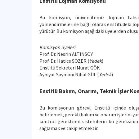
Enstitü Lojman Komisyonu
Bu komisyon, üniversitemiz lojman tahsi
yönlendirmelerine bağlı olarak enstitüdeki lo
yürütür. Bu komisyon aşağıdaki üyelerden oluşur
Komisyon üyeleri
Prof. Dr. Nesrin ALTINSOY
Prof. Dr. Hatice SÖZER (
Yedek
)
Enstitü Sekreteri Murat GÖK
Ayniyat Saymanı Nihal GÜL (
Yedek
)
Enstitü Bakım, Onarım, Teknik İşler Ko
Bu komisyonun görevi, Enstitü içinde oluş
belirlemek, gerekli bakım ve onarım işlerini y
kontrol gerektiren sistemlerin bu gereksini
sağlamak ve takip etmektir.