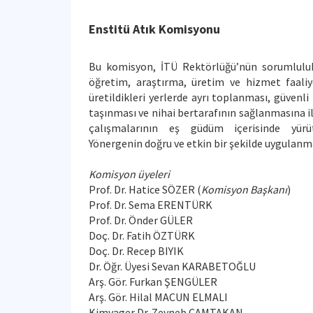
Enstitü Atık Komisyonu
Bu komisyon, İTÜ Rektörlüğü’nün sorumluluk 
öğretim, araştırma, üretim ve hizmet faaliy
üretildikleri yerlerde ayrı toplanması, güvenli
taşınması ve nihai bertarafının sağlanmasına i
çalışmalarının eş güdüm içerisinde yürü
Yönergenin doğru ve etkin bir şekilde uygulan
Komisyon üyeleri
Prof. Dr. Hatice SÖZER (
Komisyon Başkanı
)
Prof. Dr. Sema ERENTÜRK
Prof. Dr. Önder GÜLER
Doç. Dr. Fatih ÖZTÜRK
Doç. Dr. Recep BIYIK
Dr. Öğr. Üyesi Sevan KARABETOĞLU
Arş. Gör. Furkan ŞENGÜLER
Arş. Gör. Hilal MACUN ELMALI
Kimyager Dr. Zeyneb CAMTAKAN