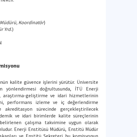
 Müdürü, Koordinatör
)
r Yrd.
)
N
omisyonu
ün kalite güvence işlerini yürütür. Üniversite
n yönlendirmesi doğrultusunda, İTÜ Enerji
 araştırma-geliştirme ve idari hizmetlerinin
rini, performans izleme ve iç değerlendirme
e akreditasyon sürecinde gerçekleştirilecek
ademik ve idari birimlerde kalite süreçlerinin
, belirlenen çalışma takvimine uygun olarak
ludur. Enerji Enstitüsü Müdürü, Enstitü Müdür
aşkanları ve Enstitü Sekreteri bu komisyonun