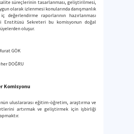
alite süreçlerinin tasarlanması, geliştirilmesi,
uygun olarak izlenmesi konularında danışmanlık
ç değerlendirme raporlarının hazırlanması
rji Enstitüsü Sekreteri bu komisyonun doğal
 üyelerden oluşur.
Murat GÖK
 GÜL
her DOĞRU
ler Komisyonu
nün uluslararası eğitim-öğretim, araştırma ve
tlerini artırmak ve geliştirmek için işbirliği
yapmaktır.