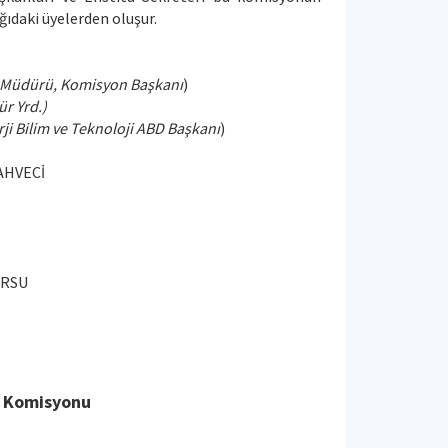
ğıdaki üyelerden oluşur.
 Müdürü, Komisyon Başkanı
)
r Yrd.)
ji Bilim ve Teknoloji ABD Başkanı
)
KAHVECİ
ÜRSU
t Komisyonu