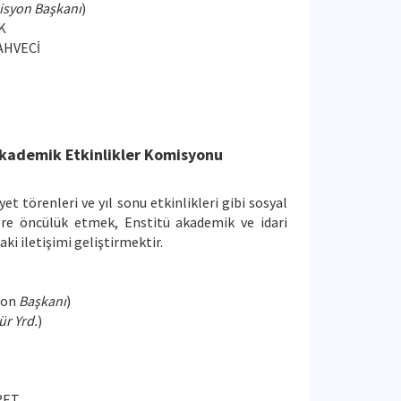
syon Başkanı
)
K
KAHVECİ
 Akademik Etkinlikler Komisyonu
 törenleri ve yıl sonu etkinlikleri gibi sosyal
lere öncülük etmek, Enstitü akademik ve idari
aki iletişimi geliştirmektir.
yon
Başkanı
)
r Yrd.
)
RET