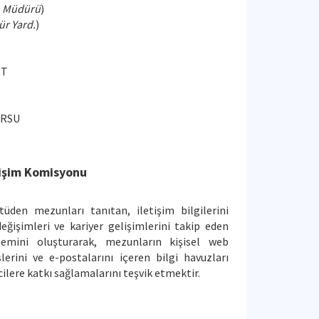
ü
Müdürü
)
r Yard.
)
RT
ÜRSU
tişim Komisyonu
üden mezunları tanıtan, iletişim bilgilerini
değişimleri ve kariyer gelişimlerini takip eden
emini oluşturarak, mezunların kişisel web
lerini ve e-postalarını içeren bilgi havuzları
lere katkı sağlamalarını teşvik etmektir.