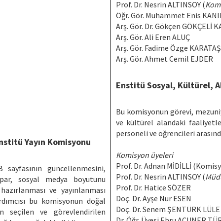
Prof. Dr. Nesrin ALTINSOY (
Komi
Öğr. Gör. Muhammet Enis KANI
Arş. Gör. Dr. Gökçen GÖKÇELİ 
Arş. Gör. Ali Eren ALUÇ
Arş. Gör. Fadime Özge KARATAŞ
Arş. Gör. Ahmet Cemil EJDER
Enstitü Sosyal, Kültürel,
Bu komisyonun görevi, mezuniyet
ve kültürel alandaki faaliyet
personeli ve öğrencileri arasınd
nstitü Yayın Komisyonu
Komisyon üyeleri
Prof. Dr. Adnan MİDİLLİ (Komis
 sayfasının güncellenmesini,
Prof. Dr. Nesrin ALTINSOY (
Müdü
apar, sosyal medya boyutunu
Prof. Dr. Hatice SÖZER
n hazırlanması ve yayınlanması
Doç. Dr. Ayşe Nur ESEN
ardımcısı bu komisyonun doğal
Doç. Dr. Senem ŞENTÜRK LÜLE
n seçilen ve görevlendirilen
Dr. Öğr. Üyesi Ebru ACUNER TÜ