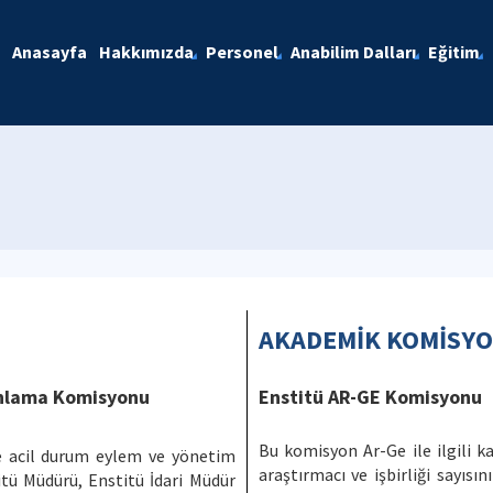
Anasayfa
Hakkımızda
Personel
Anabilim Dalları
Eğitim
AKADEMİK KOMİSY
lanlama Komisyonu
Enstitü AR-GE Komisyonu
Bu komisyon Ar-Ge ile ilgili ka
e acil durum eylem ve yönetim
araştırmacı ve işbirliği sayısını
titü Müdürü, Enstitü İdari Müdür