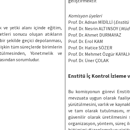
geliştirmektir.
Komisyon üyeleri
Prof. Dr. Adnan MİDİLLİ (
Enstitü
ve yetki alanı içinde eğitim,
Prof. Dr. Nesrin ALTINSOY (
Müdü
etleri sonucu oluşan atıkların
Prof. Dr. Ahmet DURMAYAZ
 bir şekilde geçici depolanması,
Prof. Dr. Erol KAM
lişkin tüm süreçlerde birimlerin
Prof. Dr. Hatice SÖZER
tülmesinden, Yönetmelik ve
Prof. Dr. Mehmet Özgür KAYAL
masından sorumludur.
Prof. Dr. Üner ÇOLAK
Enstitü İç Kontrol İzleme 
Bu komisyonun görevi Enstitü
mevzuata uygun olarak faaliye
yürütülmesini, varlık ve kayna
ve tam olarak tutulmasını, m
güvenilir olarak üretilmesini
organizasyon, yöntem, süreç il
bütününü düzenlemek ve yürüt