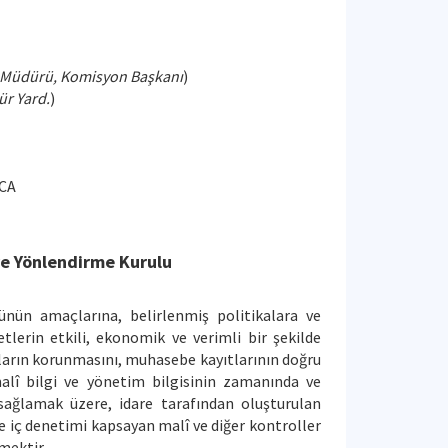
 Müdürü, Komisyon Başkanı
)
r Yard.
)
ICA
ve Yönlendirme Kurulu
nün amaçlarına, belirlenmiş politikalara ve
tlerin etkili, ekonomik ve verimli bir şekilde
kların korunmasını, muhasebe kayıtlarının doğru
alî bilgi ve yönetim bilgisinin zamanında ve
 sağlamak üzere, idare tarafından oluşturulan
e iç denetimi kapsayan malî ve diğer kontroller
mektir.