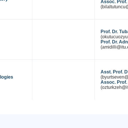
Assoc. Prof.
(bilaltutuncu@
Prof. Dr. 
(okutucuozyur
Prof. Dr. Ad
(amidilli@itu.
Asst. Prof.
logies
(byurtseven@i
Assoc. Prof.
(ozturkzeh@it