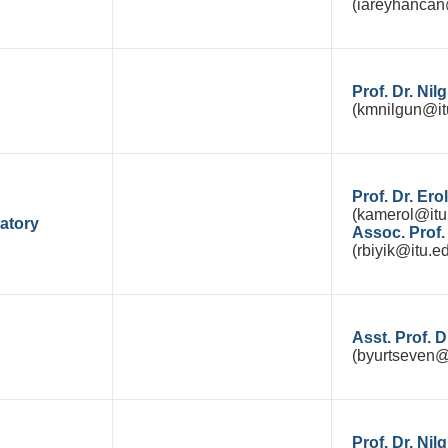
(iareyhancan@
Prof. Dr. Ni
(kmnilgun@itu
Prof. Dr. Er
(kamerol@itu.
atory
Assoc. Prof.
(rbiyik@itu.ed
Asst. Prof.
(byurtseven@i
Prof. Dr. N