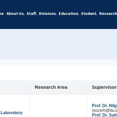
me
About Us
Staff
Divisions
Education
Student
Research
Research Area
Supervisor
Prof. Dr. Ni
(sozerh@itu.e
 Laboratory
Prof. Dr. Su