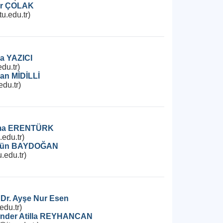
ner ÇOLAK
u.edu.tr)
ha YAZICI
du.tr)
nan MİDİLLİ
edu.tr)
Sema ERENTÜRK
.edu.tr)
ilgün BAYDOĞAN
.edu.tr)
 Dr. Ayşe Nur Esen
du.tr)
skender Atilla REYHANCAN