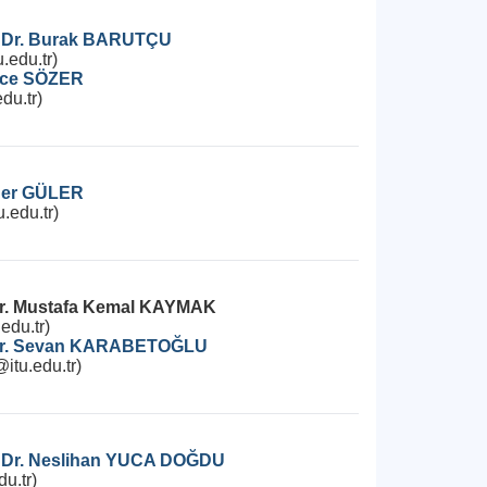
. Dr. Burak BARUTÇU
.edu.tr)
tice SÖZER
du.tr)
nder GÜLER
.edu.tr)
 Dr. Mustafa Kemal KAYMAK
edu.tr)
 Dr. Sevan KARABETOĞLU
itu.edu.tr)
. Dr. Neslihan YUCA DOĞDU
u.tr)