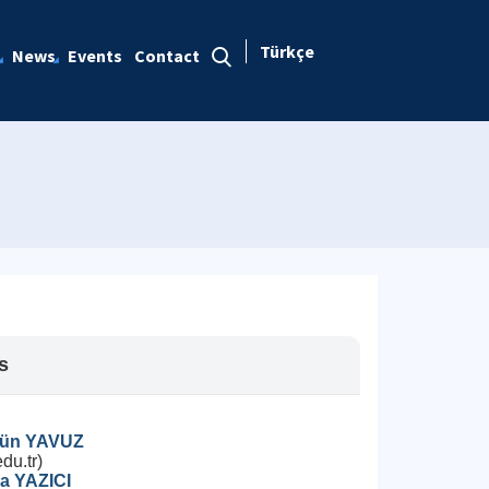
Türkçe
News
Events
Contact
s
lgün YAVUZ
du.tr)
ha YAZICI