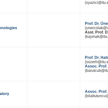
(syazici@itu.e
Prof. Dr. Ü
hnologies
(unercolak@it
Asst. Prof.
(kaymak@itu.
Prof. Dr. Ha
(sozerh@itu.e
Assoc. Prof
(barutcub@itu
Assoc. Prof.
atory
(bilaltutuncu@