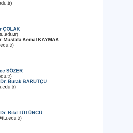
du.tr)
ner ÇOLAK
u.edu.tr)
 Dr. Mustafa Kemal KAYMAK
edu.tr)
tice SÖZER
du.tr)
. Dr. Burak BARUTÇU
.edu.tr)
 Dr. Bilal TÜTÜNCÜ
itu.edu.tr)