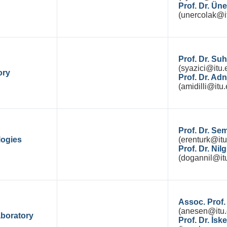
Prof. Dr. Ü
(unercolak@it
Prof. Dr. Su
(syazici@itu.e
ory
Prof. Dr. Ad
(amidilli@itu.
Prof. Dr. 
logies
(erenturk@itu
Prof. Dr. N
(dogannil@itu
Assoc. Prof.
(anesen@itu.e
boratory
Prof. Dr. İ