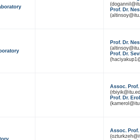
(dogannil@itu
aboratory
Prof. Dr. Ne
(altinsoy@itu.
Prof. Dr. Ne
(altinsoy@itu.
boratory
Prof. Dr. S
(haciyakup1@i
Assoc. Prof.
(rbiyik@itu.ed
Prof. Dr. Er
(kamerol@itu.
Assoc. Prof.
(ozturkzeh@it
tory