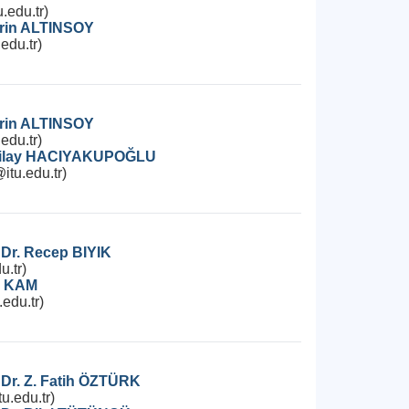
.edu.tr)
srin ALTINSOY
edu.tr)
srin ALTINSOY
edu.tr)
evilay HACIYAKUPOĞLU
tu.edu.tr)
 Dr. Recep BIYIK
u.tr)
ol KAM
edu.tr)
 Dr. Z. Fatih ÖZTÜRK
u.edu.tr)