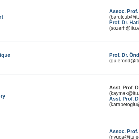
Assoc. Prof
nt
(barutcub@itu
Prof. Dr. Ha
(sozerh@itu.e
nique
Prof. Dr. Ö
(gulerond@itu
Asst. Prof.
(kaymak@itu.
ory
Asst. Prof.
(karabetoglu@
Assoc. Prof
(nyuca@itu.ed