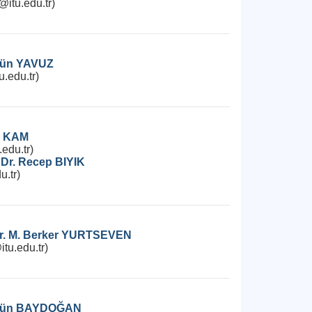
itu.edu.tr)
lgün YAVUZ
.edu.tr)
ol KAM
edu.tr)
 Dr. Recep BIYIK
u.tr)
 Dr. M. Berker YURTSEVEN
tu.edu.tr)
ilgün BAYDOĞAN