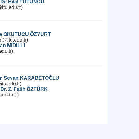
 Dr. Bilal TÜTÜNCÜ
itu.edu.tr)
Tuba OKUTUCU ÖZYURT
t@itu.edu.tr)
nan MİDİLLİ
edu.tr)
 Dr. Sevan KARABETOĞLU
tu.edu.tr)
 Dr. Z. Fatih ÖZTÜRK
u.edu.tr)